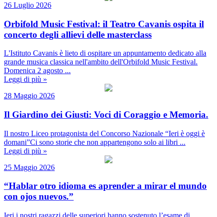
26 Luglio 2026
Orbifold Music Festival: il Teatro Cavanis ospita il
concerto degli allievi delle masterclass
L'Istituto Cavanis è lieto di ospitare un appuntamento dedicato alla
grande musica classica nell'ambito dell'Orbifold Music Festival.
Domenica 2 agosto ...
Leggi di più »
28 Maggio 2026
Il Giardino dei Giusti: Voci di Coraggio e Memoria.
Il nostro Liceo protagonista del Concorso Nazionale “Ieri è oggi è
domani”Ci sono storie che non appartengono solo ai libri ...
Leggi di più »
25 Maggio 2026
“Hablar otro idioma es aprender a mirar el mundo
con ojos nuevos.”
Ieri i nostri ragazzi delle superiori hanno sostenuto l’esame di