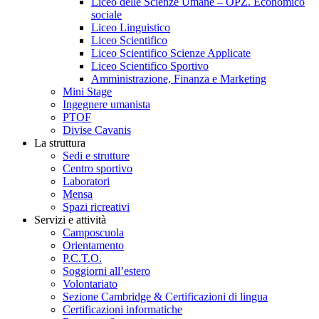
Liceo delle Scienze Umane – OPZ. Economico
sociale
Liceo Linguistico
Liceo Scientifico
Liceo Scientifico Scienze Applicate
Liceo Scientifico Sportivo
Amministrazione, Finanza e Marketing
Mini Stage
Ingegnere umanista
PTOF
Divise Cavanis
La struttura
Sedi e strutture
Centro sportivo
Laboratori
Mensa
Spazi ricreativi
Servizi e attività
Camposcuola
Orientamento
P.C.T.O.
Soggiorni all’estero
Volontariato
Sezione Cambridge & Certificazioni di lingua
Certificazioni informatiche