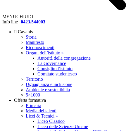
MENU
CHIUDI
Info line
0423.544003
Il Cavanis
Storia
Manifesto
Riconoscimenti
Organi dell’istituto »
Autorità della congregazione
La Governance
Consiglio d’istituto
Comitato studentesco
Territorio
Uguaglianza e inclusione
Ambiente e sostenibilità
5×1000
Offerta formativa
Primaria
Media dei talenti
Licei & Tecnici »
Liceo Classico
Liceo delle Scienze Umane