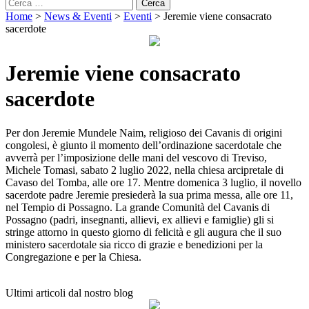
Ricerca
per:
Home
>
News & Eventi
>
Eventi
>
Jeremie viene consacrato
sacerdote
Jeremie viene consacrato
sacerdote
Per don Jeremie Mundele Naim, religioso dei Cavanis di origini
congolesi, è giunto il momento dell’ordinazione sacerdotale che
avverrà per l’imposizione delle mani del vescovo di Treviso,
Michele Tomasi, sabato 2 luglio 2022, nella chiesa arcipretale di
Cavaso del Tomba, alle ore 17. Mentre domenica 3 luglio, il novello
sacerdote padre Jeremie presiederà la sua prima messa, alle ore 11,
nel Tempio di Possagno. La grande Comunità del Cavanis di
Possagno (padri, insegnanti, allievi, ex allievi e famiglie) gli si
stringe attorno in questo giorno di felicità e gli augura che il suo
ministero sacerdotale sia ricco di grazie e benedizioni per la
Congregazione e per la Chiesa.
Ultimi articoli dal nostro blog