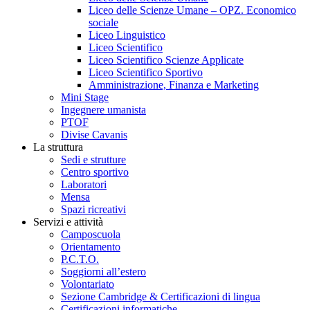
Liceo delle Scienze Umane – OPZ. Economico
sociale
Liceo Linguistico
Liceo Scientifico
Liceo Scientifico Scienze Applicate
Liceo Scientifico Sportivo
Amministrazione, Finanza e Marketing
Mini Stage
Ingegnere umanista
PTOF
Divise Cavanis
La struttura
Sedi e strutture
Centro sportivo
Laboratori
Mensa
Spazi ricreativi
Servizi e attività
Camposcuola
Orientamento
P.C.T.O.
Soggiorni all’estero
Volontariato
Sezione Cambridge & Certificazioni di lingua
Certificazioni informatiche