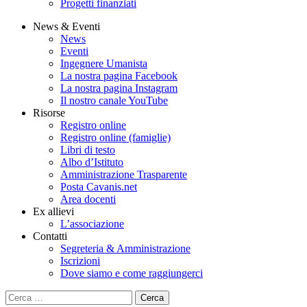
Progetti finanziati
News & Eventi
News
Eventi
Ingegnere Umanista
La nostra pagina Facebook
La nostra pagina Instagram
Il nostro canale YouTube
Risorse
Registro online
Registro online (famiglie)
Libri di testo
Albo d’Istituto
Amministrazione Trasparente
Posta Cavanis.net
Area docenti
Ex allievi
L’associazione
Contatti
Segreteria & Amministrazione
Iscrizioni
Dove siamo e come raggiungerci
Ricerca