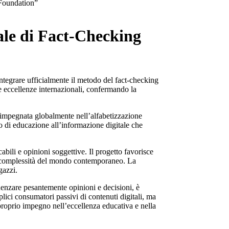
 Foundation”
nale di Fact-Checking
tegrare ufficialmente il metodo del fact-checking
lle eccellenze internazionali, confermando la
, impegnata globalmente nell’alfabetizzazione
so di educazione all’informazione digitale che
abili e opinioni soggettive. Il progetto favorisce
ella complessità del mondo contemporaneo. La
gazzi.
uenzare pesantemente opinioni e decisioni, è
plici consumatori passivi di contenuti digitali, ma
proprio impegno nell’eccellenza educativa e nella