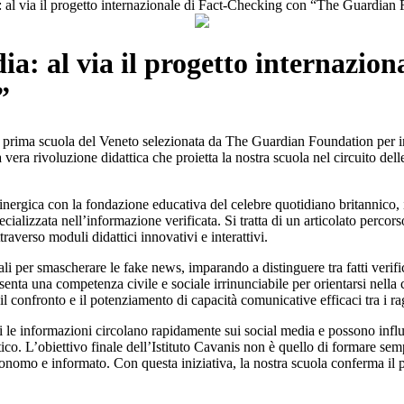
a: al via il progetto internazionale di Fact-Checking con “The Guardian
ia: al via il progetto internazio
”
a prima scuola del Veneto selezionata da The Guardian Foundation per in
a vera rivoluzione didattica che proietta la nostra scuola nel circuito de
 sinergica con la fondazione educativa del celebre quotidiano britannico
alizzata nell’informazione verificata. Si tratta di un articolato percor
raverso moduli didattici innovativi e interattivi.
li per smascherare le fake news, imparando a distinguere tra fatti verific
presenta una competenza civile e sociale irrinunciabile per orientarsi n
il confronto e il potenziamento di capacità comunicative efficaci tra i ra
i le informazioni circolano rapidamente sui social media e possono infl
tico. L’obiettivo finale dell’Istituto Cavanis non è quello di formare sem
tonomo e informato. Con questa iniziativa, la nostra scuola conferma il 