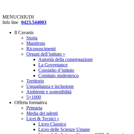
MENU
CHIUDI
Info line
0423.544003
Il Cavanis
Storia
Manifesto
Riconoscimenti
Organi dell’istituto »
Autorità della congregazione
La Governance
Consiglio d’istituto
Comitato studentesco
Territorio
Uguaglianza e inclusione
Ambiente e sostenibilità
5×1000
Offerta formativa
Primaria
Media dei talenti
Licei & Tecnici »
Liceo Classico
Liceo delle Scienze Umane