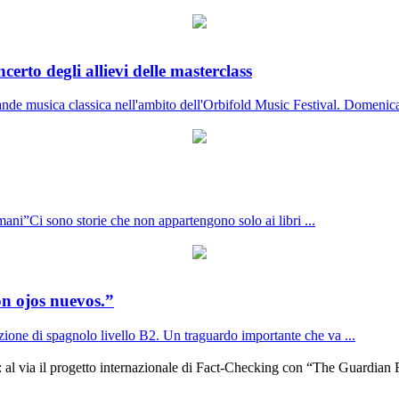
certo degli allievi delle masterclass
rande musica classica nell'ambito dell'Orbifold Music Festival. Domenica
ani”Ci sono storie che non appartengono solo ai libri ...
n ojos nuevos.”
cazione di spagnolo livello B2. Un traguardo importante che va ...
a: al via il progetto internazionale di Fact-Checking con “The Guardian