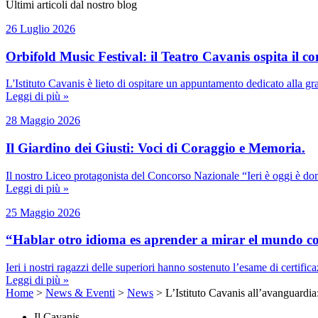
Ultimi articoli dal nostro blog
26 Luglio 2026
Orbifold Music Festival: il Teatro Cavanis ospita il con
L'Istituto Cavanis è lieto di ospitare un appuntamento dedicato alla g
Leggi di più »
28 Maggio 2026
Il Giardino dei Giusti: Voci di Coraggio e Memoria.
Il nostro Liceo protagonista del Concorso Nazionale “Ieri è oggi è dom
Leggi di più »
25 Maggio 2026
“Hablar otro idioma es aprender a mirar el mundo co
Ieri i nostri ragazzi delle superiori hanno sostenuto l’esame di certifi
Leggi di più »
Home
>
News & Eventi
>
News
>
L’Istituto Cavanis all’avanguardi
Il Cavanis