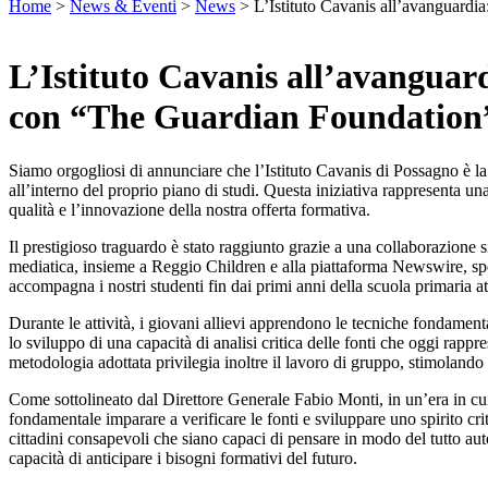
per:
Home
>
News & Eventi
>
News
>
L’Istituto Cavanis all’avanguardi
L’Istituto Cavanis all’avanguard
con “The Guardian Foundation
Siamo orgogliosi di annunciare che l’Istituto Cavanis di Possagno è l
all’interno del proprio piano di studi. Questa iniziativa rappresenta un
qualità e l’innovazione della nostra offerta formativa.
Il prestigioso traguardo è stato raggiunto grazie a una collaborazione
mediatica, insieme a Reggio Children e alla piattaforma Newswire, speci
accompagna i nostri studenti fin dai primi anni della scuola primaria att
Durante le attività, i giovani allievi apprendono le tecniche fondamenta
lo sviluppo di una capacità di analisi critica delle fonti che oggi rap
metodologia adottata privilegia inoltre il lavoro di gruppo, stimolando 
Come sottolineato dal Direttore Generale Fabio Monti, in un’era in cu
fondamentale imparare a verificare le fonti e sviluppare uno spirito cri
cittadini consapevoli che siano capaci di pensare in modo del tutto au
capacità di anticipare i bisogni formativi del futuro.