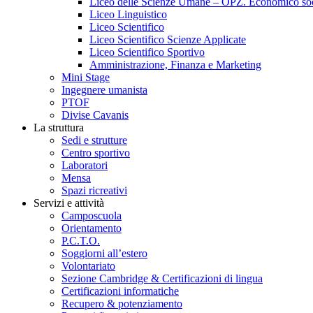
Liceo delle Scienze Umane – OPZ. Economico soc
Liceo Linguistico
Liceo Scientifico
Liceo Scientifico Scienze Applicate
Liceo Scientifico Sportivo
Amministrazione, Finanza e Marketing
Mini Stage
Ingegnere umanista
PTOF
Divise Cavanis
La struttura
Sedi e strutture
Centro sportivo
Laboratori
Mensa
Spazi ricreativi
Servizi e attività
Camposcuola
Orientamento
P.C.T.O.
Soggiorni all’estero
Volontariato
Sezione Cambridge & Certificazioni di lingua
Certificazioni informatiche
Recupero & potenziamento